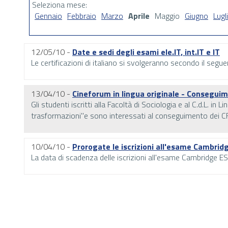
Seleziona mese:
Gennaio
Febbraio
Marzo
Aprile
Maggio
Giugno
Lugl
12/05/10 -
Date e sedi degli esami ele.IT, int.IT e IT
Le certificazioni di italiano si svolgeranno secondo il segue
13/04/10 -
Cineforum in lingua originale - Consegui
Gli studenti iscritti alla Facoltà di Sociologia e al C.d.L. 
trasformazioni"e sono interessati al conseguimento dei CFU
10/04/10 -
Prorogate le iscrizioni all'esame Cambri
La data di scadenza delle iscrizioni all'esame Cambridge ESO