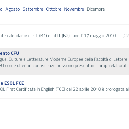
io
Agosto
Settembre
Ottobre
Novembre
Dicembre
nte calendario: ele.IT (B1) e int.IT (B2): lunedì 17 maggio 2010; IT (C
mento CFU
in Lingue, Culture e Letterature Moderne Europee della Facoltà di Letter
 come ulteriori conoscenze possono presentare i propri elaborati ent
dge ESOL FCE
L First Certificate in English (FCE) del 22 aprile 2010 è prorogata a