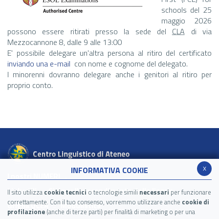
schools del 25
maggio 2026
possono essere ritirati presso la sede del
CLA
di via
Mezzocannone 8, dalle 9 alle 13:00
E' possibile delegare un'altra persona al ritiro del certificato
inviando una e-mail
con nome e cognome del delegato.
I minorenni dovranno delegare anche i genitori al ritiro per
proprio conto.
x
INFORMATIVA COOKIE
I nostri NUMERI
Link utili
Siti per l'apprendimento delle lingue
Il sito utilizza
cookie tecnici
o tecnologie simili
necessari
per funzionare
correttamente. Con il tuo consenso, vorremmo utilizzare anche
cookie di
Griglia QCER
Modulistica
profilazione
(anche di terze parti) per finalità di marketing o per una