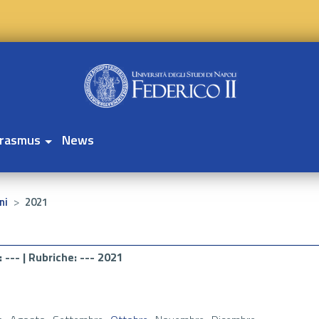
rasmus
News
>
ni
2021
: --- |
Rubriche
: --- 2021