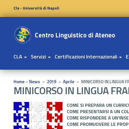
Cla - Università di Napoli
CLA
Servizi
Certificazioni Internazionali
E
>
>
>
>
Home
News
2019
Aprile
MINICORSO IN LINGUA 
MINICORSO IN LINGUA FR
COME SI PREPARA UN CURRI
COME PRESENTARSI A UN COL
COME RISPONDERE A UN'INS
COME PROMUOVERE LE PROPR