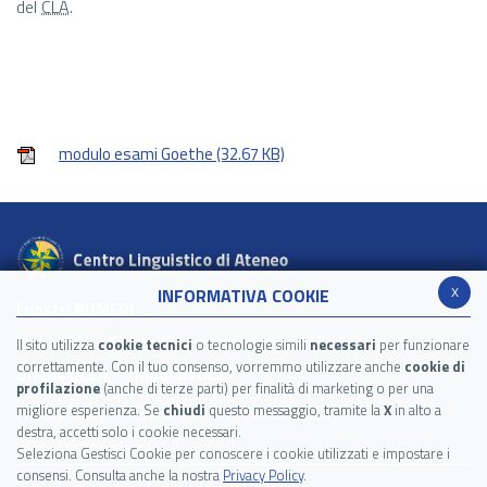
del
CLA
.
modulo esami Goethe
(32.67 KB)
x
INFORMATIVA COOKIE
I nostri NUMERI
Link utili
Siti per l'apprendimento delle lingue
Il sito utilizza
cookie tecnici
o tecnologie simili
necessari
per funzionare
correttamente. Con il tuo consenso, vorremmo utilizzare anche
cookie di
Griglia QCER
Modulistica
profilazione
(anche di terze parti) per finalità di marketing o per una
migliore esperienza. Se
chiudi
questo messaggio, tramite la
X
in alto a
Privacy Policy
Cookie Policy
Accessibilità
destra, accetti solo i cookie necessari.
Dowload brochure CLA
Seleziona Gestisci Cookie per conoscere i cookie utilizzati e impostare i
consensi. Consulta anche la nostra
Privacy Policy
.