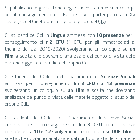
Si pubblicano le graduatorie degli studenti ammessi ai colloqui
per il conseguimento di CFU per aver partecipato alla XV
rassegna del Cineforum in lingua originale del
CLA
.
Gli studenti del CdL in
Lingue
ammessi con
10 presenze
per il
conseguimento di n.
2 CFU
(1 CFU per gli immatricolati al
triennio dell'a.a. 2019/2020) svolgeranno un colloquio su
un
film
a scelta che dovranno analizzare dal punto di vista delle
materie oggetto di studio del proprio CdL.
Gli studenti dei CCddLL del Dipartimento di
Scienze Sociali
ammessi per il conseguimento di n.
3 CFU
con
13 presenze
svolgeranno un colloquio su
un film
a scelta che dovranno
analizzare dal punto di vista delle materie oggetto di studio del
proprio CdL.
Gli studenti dei CCddLL del Dipartimento di Scienze Sociali
ammessi per il conseguimento di n.
3 CFU
con presenze
comprese tra
10 e 12
svolgeranno un colloquio su
DUE film
a
scelta che dovranno analizzare dal punto di vista delle materie