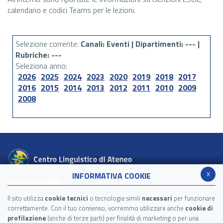
calendario e codici Teams per le lezioni.
Selezione corrente:
Canali
: Eventi |
Dipartimenti
: --- |
Rubriche
: ---
Seleziona anno:
2026
2025
2024
2023
2020
2019
2018
2017
2016
2015
2014
2013
2012
2011
2010
2009
2008
x
INFORMATIVA COOKIE
I nostri NUMERI
Link utili
Siti per l'apprendimento delle lingue
Il sito utilizza
cookie tecnici
o tecnologie simili
necessari
per funzionare
correttamente. Con il tuo consenso, vorremmo utilizzare anche
cookie di
Griglia QCER
Modulistica
profilazione
(anche di terze parti) per finalità di marketing o per una