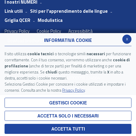
I nostri NUMERI
Link utili
Siti per l'apprendimento delle lingue
Griglia QCER
Modulistica
Privacy Policy
Cookie Policy
Accessibilità
x
INFORMATIVA COOKIE
Dowload brochure CLA
Il sito utilizza
cookie tecnici
o tecnologie simili
necessari
per funzionare
Università degli Studi di Napoli - Centro Linguistico di Ateneo - Via
correttamente. Con il tuo consenso, vorremmo utilizzare anche
cookie di
Mezzocannone, 8 - 80134 Napoli
profilazione
(anche di terze parti) per finalità di marketing o per una
cla@unina.it
cla@pec.unina.it
- C.F. 00876220633 - IBAN
migliore esperienza. Se
chiudi
questo messaggio, tramite la
X
in alto a
IT15C0623003543000058324664
destra, accetti solo i cookie necessari.
Seleziona Gestisci Cookie per conoscere i cookie utilizzati e impostare i
consensi. Consulta anche la nostra
Privacy Policy
.
GESTISCI COOKIE
ACCETTA SOLO I NECESSARI
ACCETTA TUTTI