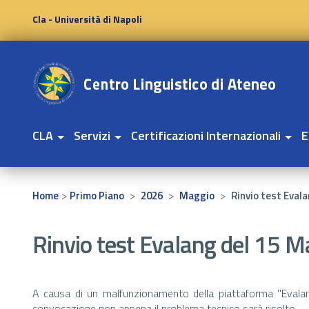
Cla - Università di Napoli
CLA
Servizi
Certificazioni Internazionali
E
>
>
>
>
Home
Primo Piano
2026
Maggio
Rinvio test Eval
Rinvio test Evalang del 15 
A causa di un malfunzionamento della piattaforma "Evalang"
convocazione non appena il problema tecnico sarà risolto.