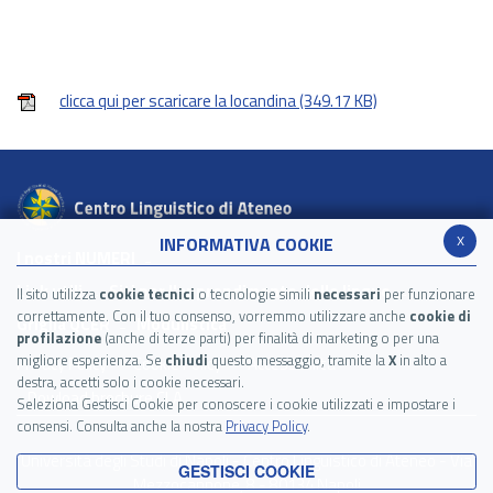
clicca qui per scaricare la locandina
(349.17 KB)
x
INFORMATIVA COOKIE
I nostri NUMERI
Link utili
Siti per l'apprendimento delle lingue
Il sito utilizza
cookie tecnici
o tecnologie simili
necessari
per funzionare
correttamente. Con il tuo consenso, vorremmo utilizzare anche
cookie di
Griglia QCER
Modulistica
profilazione
(anche di terze parti) per finalità di marketing o per una
migliore esperienza. Se
chiudi
questo messaggio, tramite la
X
in alto a
Privacy Policy
Cookie Policy
Accessibilità
destra, accetti solo i cookie necessari.
Dowload brochure CLA
Seleziona Gestisci Cookie per conoscere i cookie utilizzati e impostare i
consensi. Consulta anche la nostra
Privacy Policy
.
Università degli Studi di Napoli - Centro Linguistico di Ateneo - Via
GESTISCI COOKIE
Mezzocannone, 8 - 80134 Napoli