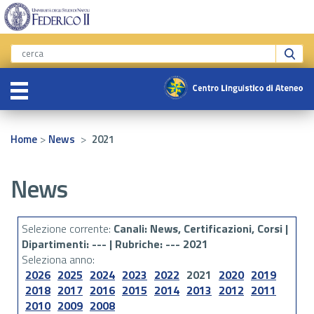
>
>
Home
News
2021
News
Selezione corrente:
Canali
: News, Certificazioni, Corsi |
Dipartimenti
: --- |
Rubriche
: --- 2021
Seleziona anno:
2026
2025
2024
2023
2022
2021
2020
2019
2018
2017
2016
2015
2014
2013
2012
2011
2010
2009
2008