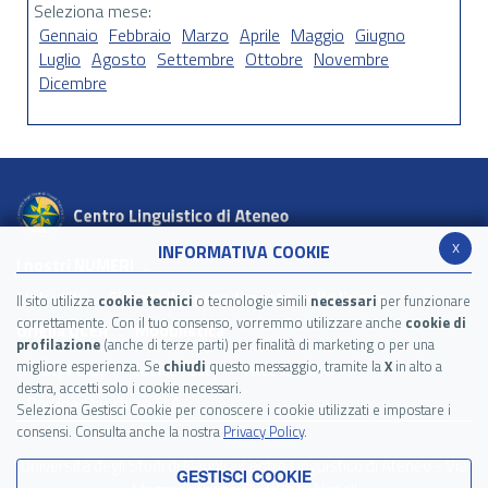
Seleziona mese:
Gennaio
Febbraio
Marzo
Aprile
Maggio
Giugno
Luglio
Agosto
Settembre
Ottobre
Novembre
Dicembre
x
INFORMATIVA COOKIE
I nostri NUMERI
Link utili
Siti per l'apprendimento delle lingue
Il sito utilizza
cookie tecnici
o tecnologie simili
necessari
per funzionare
correttamente. Con il tuo consenso, vorremmo utilizzare anche
cookie di
Griglia QCER
Modulistica
profilazione
(anche di terze parti) per finalità di marketing o per una
migliore esperienza. Se
chiudi
questo messaggio, tramite la
X
in alto a
Privacy Policy
Cookie Policy
Accessibilità
destra, accetti solo i cookie necessari.
Dowload brochure CLA
Seleziona Gestisci Cookie per conoscere i cookie utilizzati e impostare i
consensi. Consulta anche la nostra
Privacy Policy
.
Università degli Studi di Napoli - Centro Linguistico di Ateneo - Via
GESTISCI COOKIE