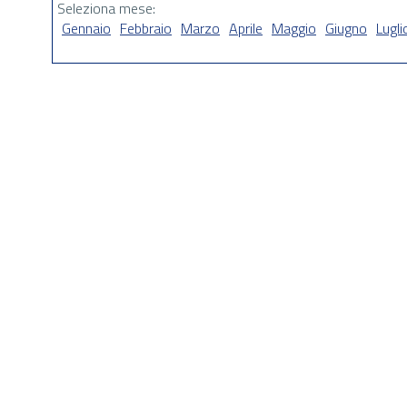
Seleziona mese:
Gennaio
Febbraio
Marzo
Aprile
Maggio
Giugno
Lugli