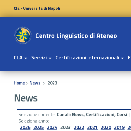
Cla - Università di Napoli
CLA
Servizi
Certificazioni Internazionali
E
>
>
Home
News
2023
News
Selezione corrente:
Canali
: News, Certificazioni, Corsi |
Seleziona anno:
2026
2025
2024
2023
2022
2021
2020
2019
2