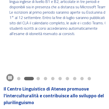
lingua inglese di livello B1 e B2, articolate in tre periodi e
I
disponibili sia in presenza che a distanza su Microsoft Teams.
Le iscrizioni al primo periodo saranno aperte su Esol.unina dal
n
1° al 12 settembre. Entro la fine di luglio saranno pubblicati sul
l
sito del CLA il calendario completo, le aule e i codici Teams. Gli
studenti iscritti ai corsi accederanno automaticamente
d
all'esame di idoneità riservato ai corsisti.
p
Pause
Il Centro Linguistico di Ateneo promuove
l’interculturalità e contribuisce allo sviluppo del
plurilinguismo