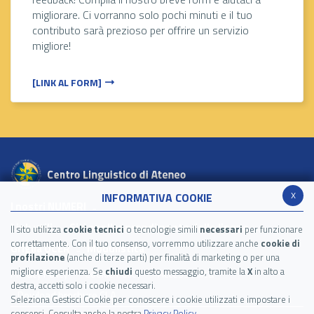
migliorare. Ci vorranno solo pochi minuti e il tuo
contributo sarà prezioso per offrire un servizio
migliore!
[LINK AL FORM]
x
INFORMATIVA COOKIE
I nostri NUMERI
Link utili
Siti per l'apprendimento delle lingue
Il sito utilizza
cookie tecnici
o tecnologie simili
necessari
per funzionare
correttamente. Con il tuo consenso, vorremmo utilizzare anche
cookie di
Griglia QCER
Modulistica
profilazione
(anche di terze parti) per finalità di marketing o per una
migliore esperienza. Se
chiudi
questo messaggio, tramite la
X
in alto a
Privacy Policy
Cookie Policy
Accessibilità
destra, accetti solo i cookie necessari.
Dowload brochure CLA
Seleziona Gestisci Cookie per conoscere i cookie utilizzati e impostare i
consensi. Consulta anche la nostra
Privacy Policy
.