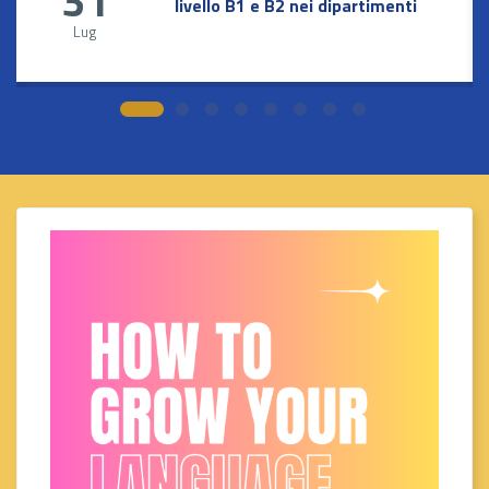
31
livello B1 e B2 nei dipartimenti
Lug